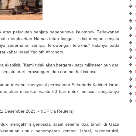
n atas pelucutan senjata sepenuhnya kelompok Perlawanan
rnah membiarkan Hamas tetap tinggal - tidak dengan senjata
ya sederhana: sampai terowongan terakhir," katanya pada
at kabar Israel Yedioth Ahronoth.
 eksplisit. “Kami tidak akan bergerak satu milimeter pun dari
senjata, dari terowongan, dan dari hal-hal lainnya.”
taan tersebut menyusul pernyataan Sekretaris Kabinet Israel
s akan diberikan waktu 60 hari untuk melucuti senjatanya
 21 Desember 2023. - (IDF via Reuters)
tuk mengakhiri genosida Israel selama dua tahun di Gaza
tentuan untuk penempatan kembali Israel, rekonstruksi,