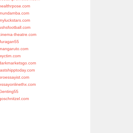
healthrpose.com
mundamba.com
myluckstars.com
ushsfootball.com
cinema-theatre.com
Juragan55
mangaruto.com
wyctim.com
darkmarketsgo.com
fastshipptoday.com
proessayist.com
essayonlinethx.com
Genting55
goschnitzel.com