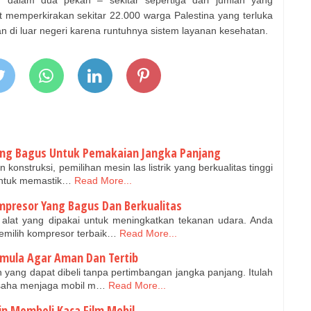
 dalam dua pekan – sekitar sepertiga dari jumlah yang
t memperkirakan sekitar 22.000 warga Palestina yang terluka
 di luar negeri karena runtuhnya sistem layanan kesehatan.
ang Bagus Untuk Pemakaian Jangka Panjang
konstruksi, pemilihan mesin las listrik yang berkualitas tinggi
untuk memastik…
Read More...
ompresor Yang Bagus Dan Berkualitas
alat yang dipakai untuk meningkatkan tekanan udara. Anda
emilih kompresor terbaik…
Read More...
emula Agar Aman Dan Tertib
yang dapat dibeli tanpa pertimbangan jangka panjang. Itulah
saha menjaga mobil m…
Read More...
gin Membeli Kaca Film Mobil