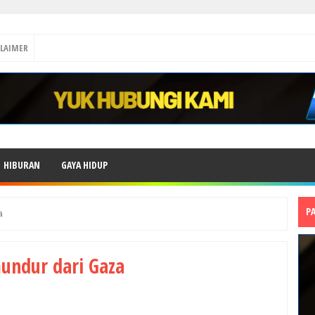
CLAIMER
HIBURAN
GAYA HIDUP
P
a
undur dari Gaza