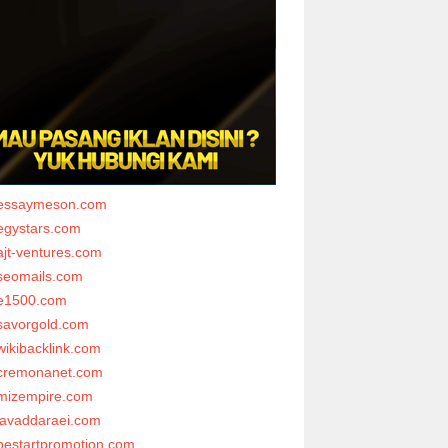
essaymeson.com
egystars.com
ajt-ventures.com
seomails.com
e1500.com
savorgold.com
wikibacklink.com
cremonanet.com
mizempire.com
javaddaraei.com
bestartpromotion.com