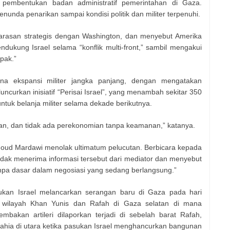
pembentukan badan administratif pemerintahan di Gaza.
unda penarikan sampai kondisi politik dan militer terpenuhi.
arasan strategis dengan Washington, dan menyebut Amerika
dukung Israel selama “konflik multi-front,” sambil mengakui
pak.”
na ekspansi militer jangka panjang, dengan mengatakan
urkan inisiatif “Perisai Israel”, yang menambah sekitar 350
 untuk belanja militer selama dekade berikutnya.
n, dan tidak ada perekonomian tanpa keamanan,” katanya.
ud Mardawi menolak ultimatum pelucutan. Berbicara kepada
dak menerima informasi tersebut dari mediator dan menyebut
npa dasar dalam negosiasi yang sedang berlangsung.”
sukan Israel melancarkan serangan baru di Gaza pada hari
wilayah Khan Yunis dan Rafah di Gaza selatan di mana
mbakan artileri dilaporkan terjadi di sebelah barat Rafah,
 Lahia di utara ketika pasukan Israel menghancurkan bangunan