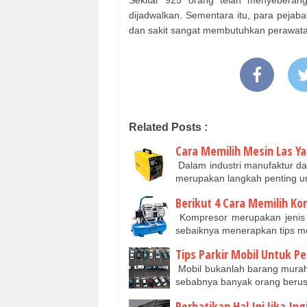
Sekitar 925 orang telah menyeberang
dijadwalkan. Sementara itu, para pejaba
dan sakit sangat membutuhkan perawatan
Related Posts :
Cara Memilih Mesin Las Y
Dalam industri manufaktur dan 
merupakan langkah penting 
Berikut 4 Cara Memilih K
Kompresor merupakan jenis 
sebaiknya menerapkan tips m
Tips Parkir Mobil Untuk P
Mobil bukanlah barang murah 
sebabnya banyak orang beru
Perhatikan Hal Ini Jika In