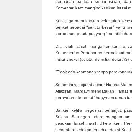
perluasan bantuan kemanusiaan, dan 
Komentar Katz mengindikasikan Israel men
Katz juga menekankan kelanjutan kesel
Serikat sebagai “sekutu besar” yang men
perbedaan pendapat yang “memiliki dam
Dia lebih lanjut mengumumkan renca
Kementerian Pertahanan bermaksud melunc
miliar shekel (sekitar 95 miliar dolar AS)
“Tidak ada keamanan tanpa perekonomia
Sementara, pejabat senior Hamas Mahmo
Aljazirah, Mardawi mengatakan Hamas ti
pernyataan tersebut “hanya ancaman ta
Bahkan ketika negosiasi berlanjut, pa
Selasa. Serangan udara menghantam 
pasukan Israel masih dikerahkan. Pene
sementara ledakan terjadi di dekat Beit