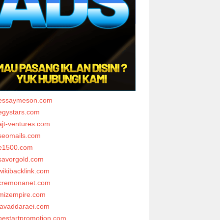
essaymeson.com
egystars.com
ajt-ventures.com
seomails.com
e1500.com
savorgold.com
wikibacklink.com
cremonanet.com
mizempire.com
javaddaraei.com
bestartpromotion.com