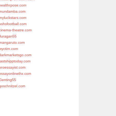
healthrpose.com
mundamba.com
myluckstars.com
ushsfootball.com
cinema-theatre.com
Juragan55
mangaruto.com
wyctim.com
darkmarketsgo.com
fastshipptoday.com
proessayist.com
essayonlinethx.com
Genting55
goschnitzel.com