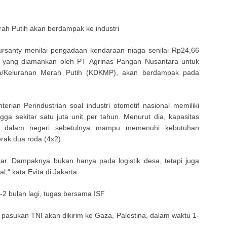
h Putih akan berdampak ke industri
ursanty menilai pengadaan kendaraan niaga senilai Rp24,66
ndia yang diamankan oleh PT Agrinas Pangan Nusantara untuk
a/Kelurahan Merah Putih (KDKMP), akan berdampak pada
ian Perindustrian soal industri otomotif nasional memiliki
ga sekitar satu juta unit per tahun. Menurut dia, kapasitas
ri dalam negeri sebetulnya mampu memenuhi kebutuhan
rak dua roda (4x2).
ar. Dampaknya bukan hanya pada logistik desa, tetapi juga
al," kata Evita di Jakarta
-2 bulan lagi, tugas bersama ISF
asukan TNI akan dikirim ke Gaza, Palestina, dalam waktu 1-