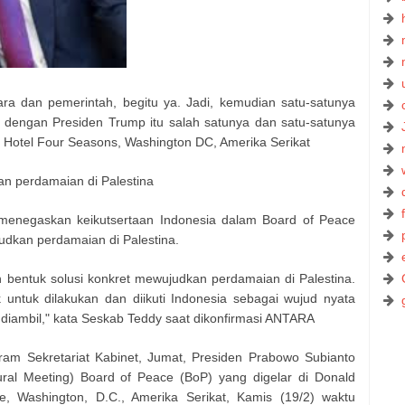
ara dan pemerintah, begitu ya. Jadi, kemudian satu-satunya
l dengan Presiden Trump itu salah satunya dan satu-satunya
i Hotel Four Seasons, Washington DC, Amerika Serikat
an perdamaian di Palestina
 menegaskan keikutsertaan Indonesia dalam Board of Peace
dkan perdamaian di Palestina.
h bentuk solusi konkret mewujudkan perdamaian di Palestina.
k untuk dilakukan dan diikuti Indonesia sebagai wujud nyata
iambil," kata Seskab Teddy saat dikonfirmasi ANTARA
am Sekretariat Kabinet, Jumat, Presiden Prabowo Subianto
ral Meeting) Board of Peace (BoP) yang digelar di Donald
e, Washington, D.C., Amerika Serikat, Kamis (19/2) waktu