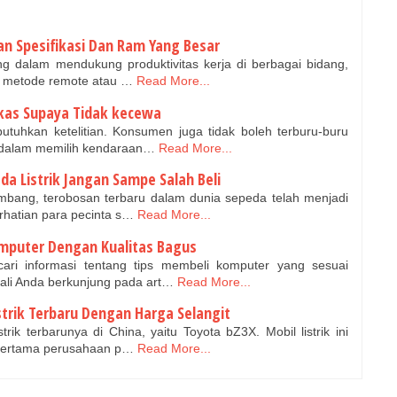
an Spesifikasi Dan Ram Yang Besar
ng dalam mendukung produktivitas kerja di berbagai bidang,
n metode remote atau …
Read More...
kas Supaya Tidak kecewa
uhkan ketelitian. Konsumen juga tidak boleh terburu-buru
 dalam memilih kendaraan…
Read More...
da Listrik Jangan Sampe Salah Beli
bang, terobosan terbaru dalam dunia sepeda telah menjadi
rhatian para pecinta s…
Read More...
omputer Dengan Kualitas Bagus
i informasi tentang tips membeli komputer yang sesuai
ali Anda berkunjung pada art…
Read More...
strik Terbaru Dengan Harga Selangit
trik terbarunya di China, yaitu Toyota bZ3X. Mobil listrik ini
 pertama perusahaan p…
Read More...