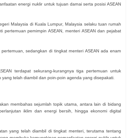
nfaatan energi nuklir untuk tujuan damai serta posisi ASEAN
egeri Malaysia di Kuala Lumpur, Malaysia selaku tuan rumah
uti pertemuan pemimpin ASEAN, menteri ASEAN dan pejabat
4 pertemuan, sedangkan di tingkat menteri ASEAN ada enam
 ASEAN terdapat sekurang-kurangnya tiga pertemuan untuk
yang telah diambil dan poin-poin agenda yang disepakati.
kan membahas sejumlah topik utama, antara lain di bidang
erlanjutan iklim dan energi bersih, hingga ekonomi digital
tan yang telah diambil di tingkat menteri, terutama tentang
i, yang membuka kemungkinan pemanfaatan energi nuklir untuk