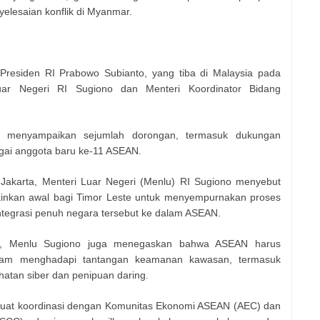
elesaian konflik di Myanmar.
residen RI Prabowo Subianto, yang tiba di Malaysia pada
uar Negeri RI Sugiono dan Menteri Koordinator Bidang
ah menyampaikan sejumlah dorongan, termasuk dukungan
gai anggota baru ke-11 ASEAN.
i Jakarta, Menteri Luar Negeri (Menlu) RI Sugiono menyebut
ainkan awal bagi Timor Leste untuk menyempurnakan proses
ntegrasi penuh negara tersebut ke dalam ASEAN.
, Menlu Sugiono juga menegaskan bahwa ASEAN harus
dalam menghadapi tantangan keamanan kawasan, termasuk
hatan siber dan penipuan daring.
at koordinasi dengan Komunitas Ekonomi ASEAN (AEC) dan