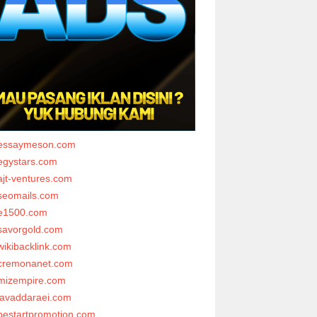
essaymeson.com
egystars.com
ajt-ventures.com
seomails.com
e1500.com
savorgold.com
wikibacklink.com
cremonanet.com
mizempire.com
javaddaraei.com
bestartpromotion.com