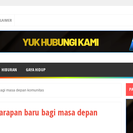
CLAIMER
HIBURAN
GAYA HIDUP
P
agi masa depan komunitas
arapan baru bagi masa depan