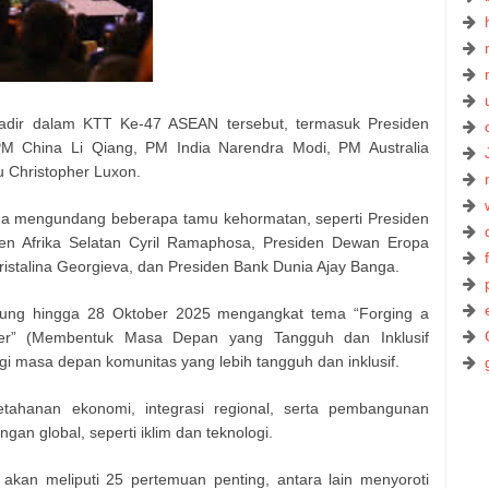
adir dalam KTT Ke-47 ASEAN tersebut, termasuk Presiden
PM China Li Qiang, PM India Narendra Modi, PM Australia
 Christopher Luxon.
ga mengundang beberapa tamu kehormatan, seperti Presiden
siden Afrika Selatan Cyril Ramaphosa, Presiden Dewan Eropa
ristalina Georgieva, dan Presiden Bank Dunia Ajay Banga.
ung hingga 28 Oktober 2025 mengangkat tema “Forging a
ther” (Membentuk Masa Depan yang Tangguh dan Inklusif
 masa depan komunitas yang lebih tangguh dan inklusif.
ahanan ekonomi, integrasi regional, serta pembangunan
ngan global, seperti iklim dan teknologi.
kan meliputi 25 pertemuan penting, antara lain menyoroti