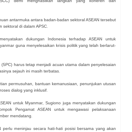
ASCC) demi menghasilkan langkah yang koheren dan
emuan antarmuka antara badan-badan sektoral ASEAN tersebut
n sektoral di dalam APSC.
menyatakan dukungan Indonesia terhadap ASEAN untuk
nmar guna menyelesaikan krisis politik yang telah berlarut-
 (5PC) harus tetap menjadi acuan utama dalam penyelesaian
sinya sejauh ini masih terbatas.
tian permusuhan, bantuan kemanusiaan, penunjukan utusan
ses dialog yang inklusif.
 ASEAN untuk Myanmar, Sugiono juga menyatakan dukungan
elompok Pengamat ASEAN untuk mengawasi pelaksanaan
mber mendatang.
N perlu meninjau secara hati-hati posisi bersama yang akan