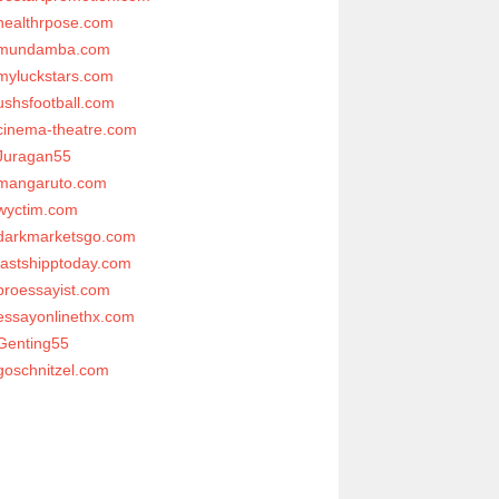
healthrpose.com
mundamba.com
myluckstars.com
ushsfootball.com
cinema-theatre.com
Juragan55
mangaruto.com
wyctim.com
darkmarketsgo.com
fastshipptoday.com
proessayist.com
essayonlinethx.com
Genting55
goschnitzel.com