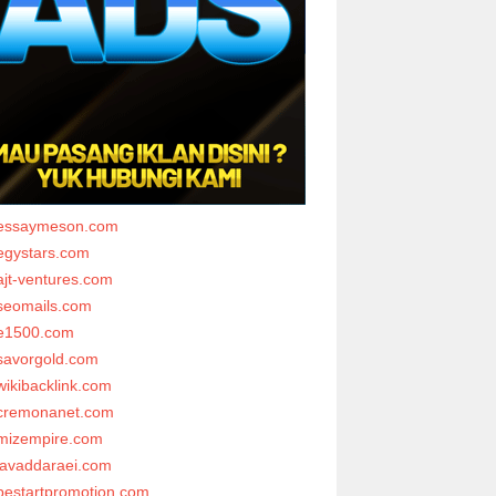
essaymeson.com
egystars.com
ajt-ventures.com
seomails.com
e1500.com
savorgold.com
wikibacklink.com
cremonanet.com
mizempire.com
javaddaraei.com
bestartpromotion.com