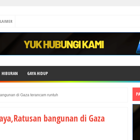
CLAIMER
HIBURAN
GAYA HIDUP
P
angunan di Gaza terancam runtuh
aya,Ratusan bangunan di Gaza