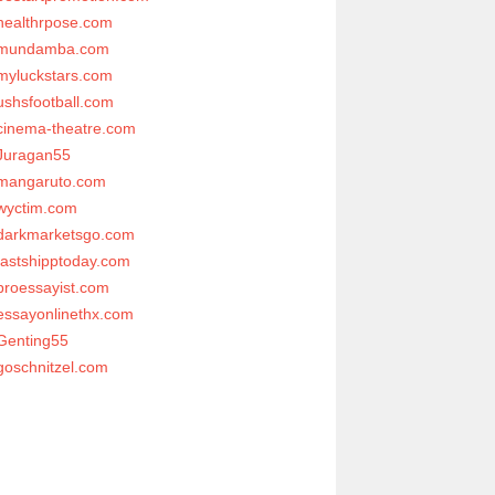
healthrpose.com
mundamba.com
myluckstars.com
ushsfootball.com
cinema-theatre.com
Juragan55
mangaruto.com
wyctim.com
darkmarketsgo.com
fastshipptoday.com
proessayist.com
essayonlinethx.com
Genting55
goschnitzel.com