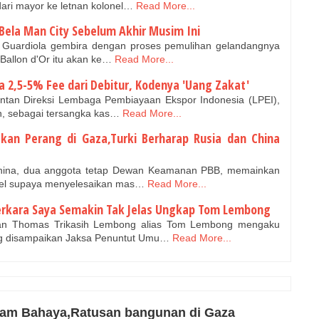
dari mayor ke letnan kolonel…
Read More...
Bela Man City Sebelum Akhir Musim Ini
p Guardiola gembira dengan proses pemulihan gelandangnya
Ballon d'Or itu akan ke…
Read More...
ma 2,5-5% Fee dari Debitur, Kodenya 'Uang Zakat'
tan Direksi Lembaga Pembiayaan Ekspor Indonesia (LPEI),
n, sebagai tersangka kas…
Read More...
tkan Perang di Gaza,Turki Berharap Rusia dan China
China, dua anggota tetap Dewan Keamanan PBB, memainkan
ael supaya menyelesaikan mas…
Read More...
erkara Saya Semakin Tak Jelas Ungkap Tom Lembong
an Thomas Trikasih Lembong alias Tom Lembong mengaku
g disampaikan Jaksa Penuntut Umu…
Read More...
lam Bahaya,Ratusan bangunan di Gaza