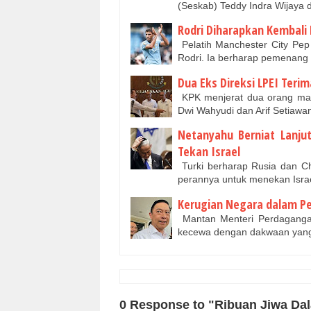
(Seskab) Teddy Indra Wijaya 
Rodri Diharapkan Kembali 
Pelatih Manchester City Pe
Rodri. Ia berharap pemenang 
Dua Eks Direksi LPEI Teri
KPK menjerat dua orang man
Dwi Wahyudi dan Arif Setiawa
Netanyahu Berniat Lanju
Tekan Israel
Turki berharap Rusia dan 
perannya untuk menekan Isr
Kerugian Negara dalam P
Mantan Menteri Perdagang
kecewa dengan dakwaan yan
0 Response to "Ribuan Jiwa Da