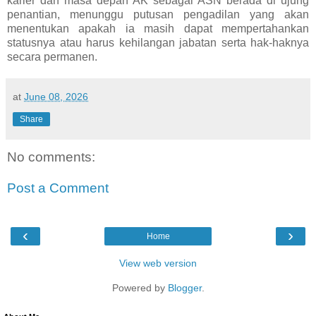
karier dan masa depan AK sebagai ASN berada di ujung
penantian, menunggu putusan pengadilan yang akan
menentukan apakah ia masih dapat mempertahankan
statusnya atau harus kehilangan jabatan serta hak-haknya
secara permanen.
at
June 08, 2026
Share
No comments:
Post a Comment
‹
›
Home
View web version
Powered by
Blogger
.