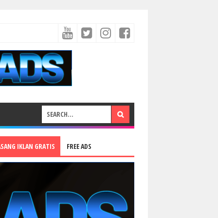
ASANG IKLAN GRATIS
FREE ADS