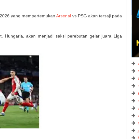
5/2026 yang mempertemukan
Arsenal
vs PSG akan tersaji pada
t, Hungaria, akan menjadi saksi perebutan gelar juara Liga