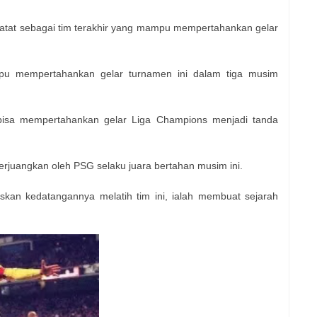
catat sebagai tim terakhir yang mampu mempertahankan gelar
pu mempertahankan gelar turnamen ini dalam tiga musim
bisa mempertahankan gelar Liga Champions menjadi tanda
perjuangkan oleh PSG selaku juara bertahan musim ini.
kan kedatangannya melatih tim ini, ialah membuat sejarah