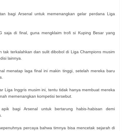
an bagi Arsenal untuk memenangkan gelar perdana Liga
saja di final, guna mengklaim trofi si Kuping Besar yang
n tak terkalahkan dan sulit dibobol di Liga Champions musim
isi lainnya.
al menatap laga final ini makin tinggi, setelah mereka baru
s.
r Liga Inggris musim ini, tentu tidak hanya membuat mereka
ernah memenangkan kompetisi tersebut.
apik bagi Arsenal untuk bertarung habis-habisan demi
.
n sepenuhnya percaya bahwa timnya bisa mencetak sejarah di