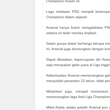
Champions musim ini.
Laga melawan PSG menjadi kesempat
Champions dalam sejarah.
Arsenal hanya butuh mengalahkan PSG 
selama ini telah mereka impikan.
Selain punya bekal berharga berupa tre
ini, Arsenal juga diuntungkan dengan kond
Dapat dikatakan, kepercayaan diri Arsen
saja merayakan gelar juara di Liga Inggri
Keberhasilan Arsenal memenangkan gela
menyudahi penantian 22 tahun, tidak p
Melainkan juga, menjadi momentum 
memenangkan laga final Liga Champions
Mikel Arteta selaku pelatih Arsenal pu