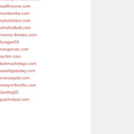
healthrpose.com
mundamba.com
myluckstars.com
ushsfootball.com
cinema-theatre.com
Juragan55
mangaruto.com
wyctim.com
darkmarketsgo.com
fastshipptoday.com
proessayist.com
essayonlinethx.com
Genting55
goschnitzel.com