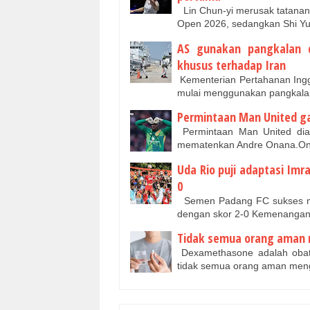
Lin Chun-yi merusak tatanan 
Open 2026, sedangkan Shi Yu
AS gunakan pangkalan d
khusus terhadap Iran
Kementerian Pertahanan Inggr
mulai menggunakan pangkalan
Permintaan Man United ga
Permintaan Man United dian
mematenkan Andre Onana.On
Uda Rio puji adaptasi Im
0
Semen Padang FC sukses me
dengan skor 2-0 Kemenangan 
Tidak semua orang aman 
Dexamethasone adalah obat 
tidak semua orang aman men