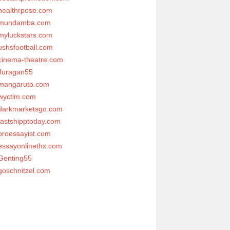
healthrpose.com
mundamba.com
myluckstars.com
ushsfootball.com
cinema-theatre.com
Juragan55
mangaruto.com
wyctim.com
darkmarketsgo.com
fastshipptoday.com
proessayist.com
essayonlinethx.com
Genting55
goschnitzel.com