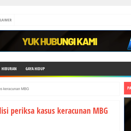
CLAIMER
HIBURAN
GAYA HIDUP
P
sus keracunan MBG
isi periksa kasus keracunan MBG