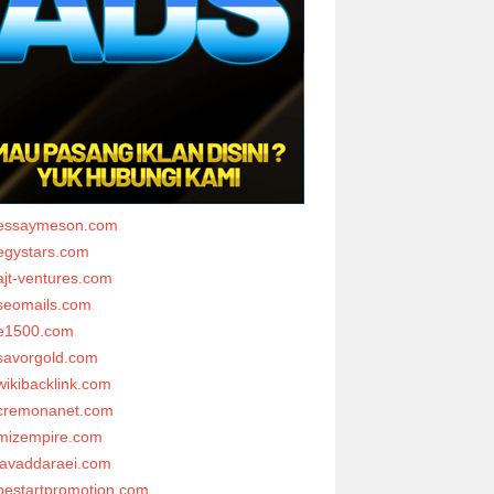
essaymeson.com
egystars.com
ajt-ventures.com
seomails.com
e1500.com
savorgold.com
wikibacklink.com
cremonanet.com
mizempire.com
javaddaraei.com
bestartpromotion.com