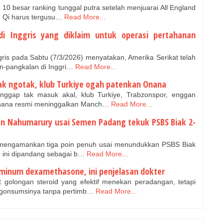
10 besar ranking tunggal putra setelah menjuarai All England
 Qi harus tergusu…
Read More...
i Inggris yang diklaim untuk operasi pertahanan
is pada Sabtu (7/3/2026) menyatakan, Amerika Serikat telah
-pangkalan di Inggri…
Read More...
k ngotak, klub Turkiye ogah patenkan Onana
ggap tak masuk akal, klub Turkiye, Trabzonspor, enggan
ana resmi meninggalkan Manch…
Read More...
ran Nahumarury usai Semen Padang tekuk PSBS Biak 2-
ngamankan tiga poin penuh usai menundukkan PSBS Biak
ini dipandang sebagai b…
Read More...
minum dexamethasone, ini penjelasan dokter
golongan steroid yang efektif menekan peradangan, tetapi
gonsumsinya tanpa pertimb…
Read More...