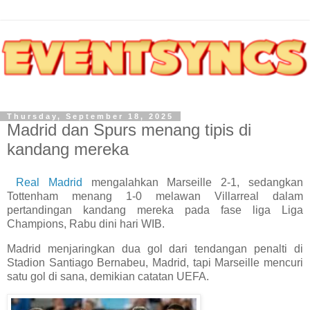
Thursday, September 18, 2025
Madrid dan Spurs menang tipis di
kandang mereka
Real Madrid
mengalahkan Marseille 2-1, sedangkan
Tottenham menang 1-0 melawan Villarreal dalam
pertandingan kandang mereka pada fase liga Liga
Champions, Rabu dini hari WIB.
Madrid menjaringkan dua gol dari tendangan penalti di
Stadion Santiago Bernabeu, Madrid, tapi Marseille mencuri
satu gol di sana, demikian catatan UEFA.