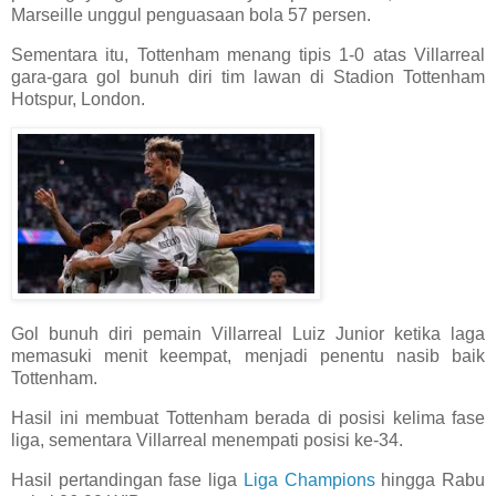
Marseille unggul penguasaan bola 57 persen.
Sementara itu, Tottenham menang tipis 1-0 atas Villarreal
gara-gara gol bunuh diri tim lawan di Stadion Tottenham
Hotspur, London.
Gol bunuh diri pemain Villarreal Luiz Junior ketika laga
memasuki menit keempat, menjadi penentu nasib baik
Tottenham.
Hasil ini membuat Tottenham berada di posisi kelima fase
liga, sementara Villarreal menempati posisi ke-34.
Hasil pertandingan fase liga
Liga Champions
hingga Rabu