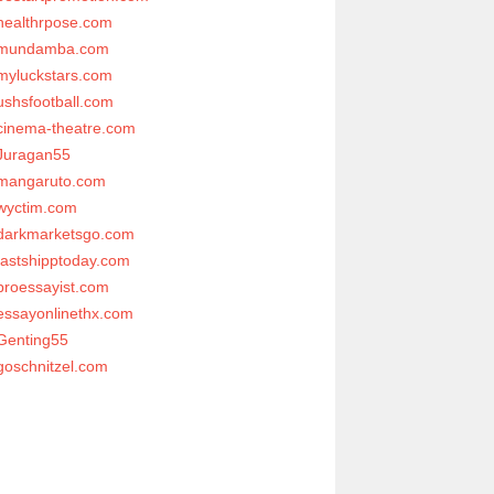
healthrpose.com
mundamba.com
myluckstars.com
ushsfootball.com
cinema-theatre.com
Juragan55
mangaruto.com
wyctim.com
darkmarketsgo.com
fastshipptoday.com
proessayist.com
essayonlinethx.com
Genting55
goschnitzel.com