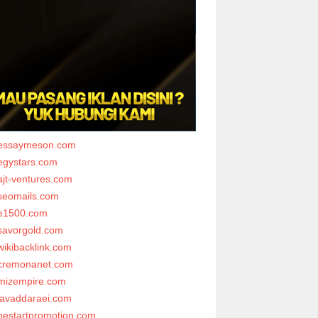
essaymeson.com
egystars.com
ajt-ventures.com
seomails.com
e1500.com
savorgold.com
wikibacklink.com
cremonanet.com
mizempire.com
javaddaraei.com
bestartpromotion.com