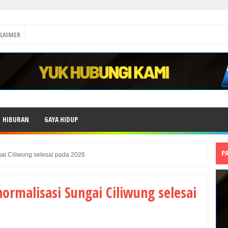
CLAIMER
HIBURAN
GAYA HIDUP
P
gai Ciliwung selesai pada 2026
ormalisasi Sungai Ciliwung selesai