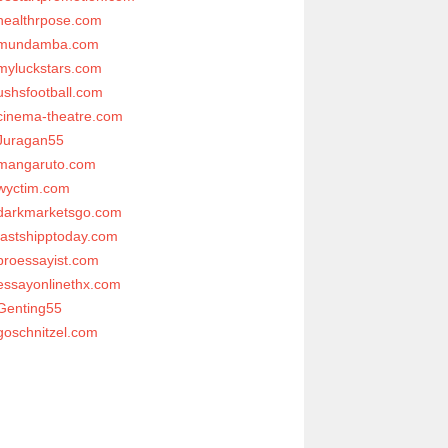
healthrpose.com
mundamba.com
myluckstars.com
ushsfootball.com
cinema-theatre.com
Juragan55
mangaruto.com
wyctim.com
darkmarketsgo.com
fastshipptoday.com
proessayist.com
essayonlinethx.com
Genting55
goschnitzel.com