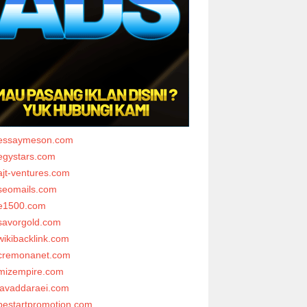
essaymeson.com
egystars.com
ajt-ventures.com
seomails.com
e1500.com
savorgold.com
wikibacklink.com
cremonanet.com
mizempire.com
javaddaraei.com
bestartpromotion.com