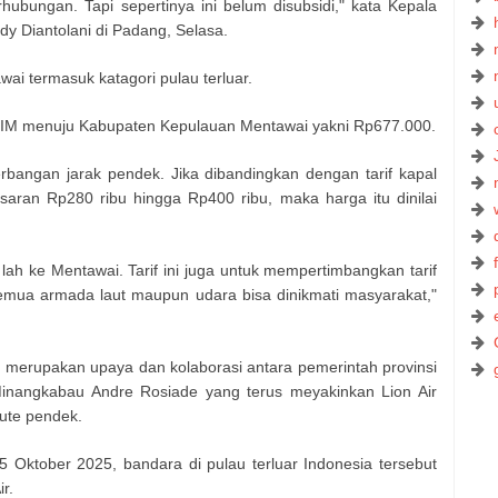
ubungan. Tapi sepertinya ini belum disubsidi," kata Kepala
 Diantolani di Padang, Selasa.
ai termasuk katagori pulau terluar.
i BIM menuju Kabupaten Kepulauan Mentawai yakni Rp677.000.
erbangan jarak pendek. Jika dibandingkan dengan tarif kapal
isaran Rp280 ribu hingga Rp400 ribu, maka harga itu dinilai
ah ke Mentawai. Tarif ini juga untuk mempertimbangkan tarif
semua armada laut maupun udara bisa dinikmati masyarakat,"
merupakan upaya dan kolaborasi antara pemerintah provinsi
nangkabau Andre Rosiade yang terus meyakinkan Lion Air
ute pendek.
 Oktober 2025, bandara di pulau terluar Indonesia tersebut
r.