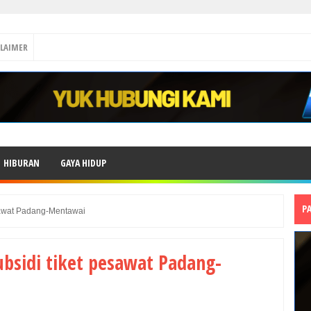
CLAIMER
HIBURAN
GAYA HIDUP
P
sawat Padang-Mentawai
bsidi tiket pesawat Padang-