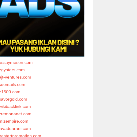
essaymeson.com
egystars.com
ajt-ventures.com
seomails.com
e1500.com
savorgold.com
wikibacklink.com
cremonanet.com
mizempire.com
javaddaraei.com
bestartpromotion.com