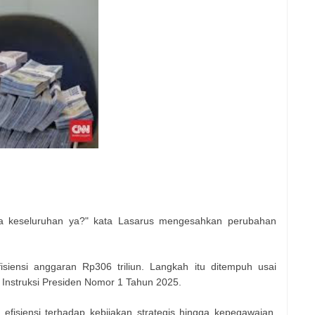
cara keseluruhan ya?" kata Lasarus mengesahkan perubahan
siensi anggaran Rp306 triliun. Langkah itu ditempuh usai
Instruksi Presiden Nomor 1 Tahun 2025.
fisiensi terhadap kebijakan strategis hingga kepegawaian.