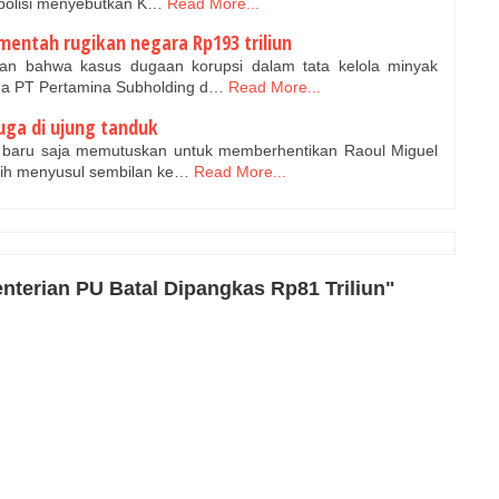
n polisi menyebutkan K…
Read More...
mentah rugikan negara Rp193 triliun
n bahwa kasus dugaan korupsi dalam tata kelola minyak
da PT Pertamina Subholding d…
Read More...
juga di ujung tanduk
 baru saja memutuskan untuk memberhentikan Raoul Miguel
tih menyusul sembilan ke…
Read More...
terian PU Batal Dipangkas Rp81 Triliun"