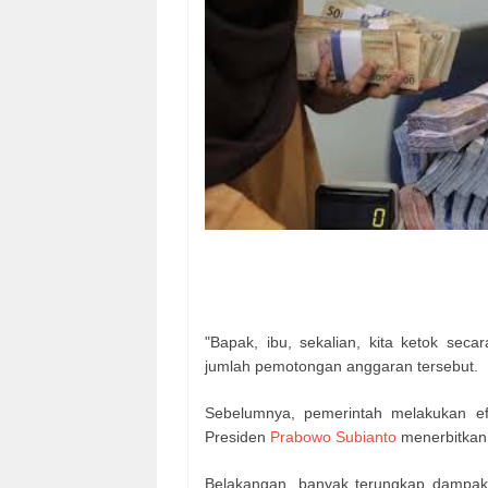
"Bapak, ibu, sekalian, kita ketok se
jumlah pemotongan anggaran tersebut.
Sebelumnya, pemerintah melakukan efi
Presiden
Prabowo Subianto
menerbitkan 
Belakangan, banyak terungkap dampak e