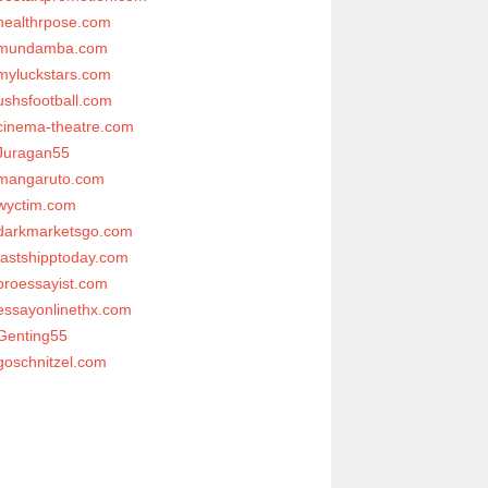
healthrpose.com
mundamba.com
myluckstars.com
ushsfootball.com
cinema-theatre.com
Juragan55
mangaruto.com
wyctim.com
darkmarketsgo.com
fastshipptoday.com
proessayist.com
essayonlinethx.com
Genting55
goschnitzel.com