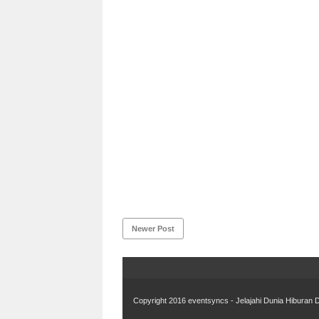
Newer Post
Copyright 2016
eventsyncs - Jelajahi Dunia Hiburan