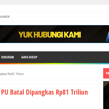
CLAIMER
HIBURAN
GAYA HIDUP
P
gkas Rp81 Triliun
PU Batal Dipangkas Rp81 Triliun