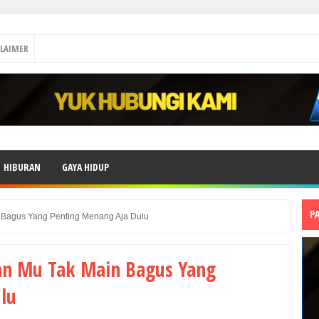
CLAIMER
HIBURAN
GAYA HIDUP
P
Bagus Yang Penting Menang Aja Dulu
n Mu Tak Main Bagus Yang
lu