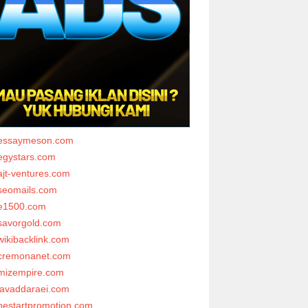
essaymeson.com
egystars.com
ajt-ventures.com
seomails.com
e1500.com
savorgold.com
wikibacklink.com
cremonanet.com
mizempire.com
javaddaraei.com
bestartpromotion.com