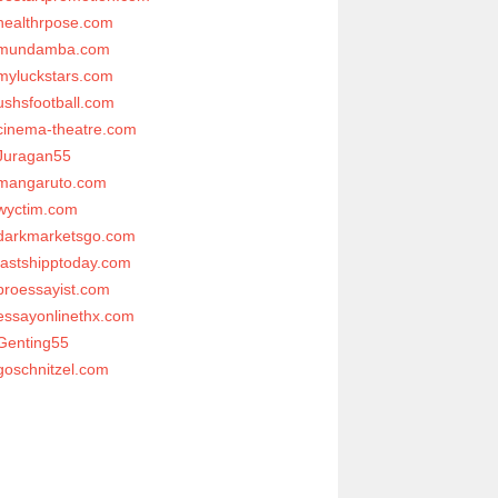
healthrpose.com
mundamba.com
myluckstars.com
ushsfootball.com
cinema-theatre.com
Juragan55
mangaruto.com
wyctim.com
darkmarketsgo.com
fastshipptoday.com
proessayist.com
essayonlinethx.com
Genting55
goschnitzel.com