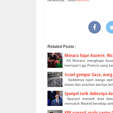
berikutnya," cetus
Amorim
.
Related Posts :
Monaco hajar Auxerre, Ni
AS Monaco menghajar Auxer
keempat Liga Prancis yang b
Israel gempur Gaza, warga
Sedikitnya tujuh warga sipi
tewas dan puluhan lainnya te
Spanyol tarik dubesnya dar
Spanyol menarik duta besar
menuduh Madrid bersikap ant
KPK panggil analis senior 